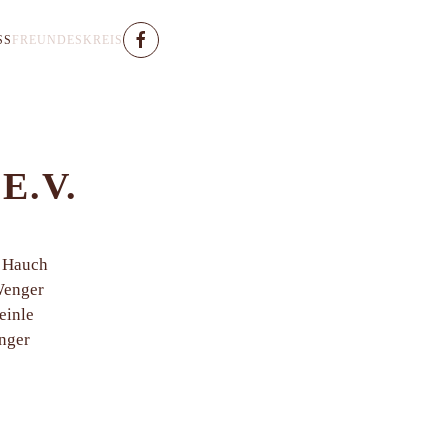
S
FREUNDESKREIS
E.V.
. Hauch
Wenger
einle
inger